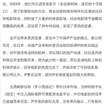
合。2024年，他们为引进宣发影片《名侦探柯南：迷宫的十字路
口》，用了影展联动的方法，将名侦探柯南30周年纪念展的活动
和电影联动，同时做了大量的特殊观影场，结合电影情节做樱花
雨飘落的效果，还设置了跨年特别场，实现了票房的逆袭。
这不仅带来票房逆袭，更击中了中国IP产业的痛点。蔡公明
坦言，在日本，动漫产业有制作委员会组织协调IP的前后端运
营，但中国没有这样的机构，所以我们的国产动漫，往往是内容
和商品开发割裂开来。因为缺少统一规划，所以造成电影上映的
时候IP很火，但等电影的热度过去了，IP就没有了可持续发展。
蔡公明认为，IP整合运营，能对IP长期发展起到很大的帮助。
当黑崎静佳将《罗小黑战记》带向日本市场，当种田阳平在
《国宝》中注入国际视野可查配资实盘平台，中日电影的对话早
已超越简单买卖。IP开发的新纪元里，没有单向输出，只有双向