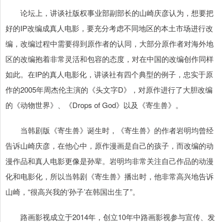
论坛上，讲谈社版权事业部副部长的山崎庆彦认为，想要把
好的IP改编成真人电影，要充分考虑不同地区的本土市场进行改
编，改编过程中需要得到原作者的认同，大部分原作者对海外地
区的改编抱着非常灵活和包容的态度，对在中国的改编创作同样
如此。在IP的真人电影化，讲谈社有四个典型的例子，忠实于原
作的2005年周杰伦主演的《头文字D》，对原作进行了大胆改编
的《动物世界》、《Drops of God》以及《寄生兽》。
当韩剧版《寄生兽》诞生时，《寄生兽》的作者岩明均曾经
告诉山崎庆彦，在他心中，原作漫画是自己的孩子，而改编的动
漫作品和真人电影更像是孙辈。岩明均非常关注自己作品的动漫
化和电影化，所以当韩剧《寄生兽》播出时，他非常高兴地告诉
山崎，“很高兴我的‘孙子’在韩国出生了”。
路画影视成立于2014年，创立10年中路画影视参与宣传、发