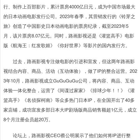
行、制作上百部影片，累计票房4000亿日元，成为中国市场最大
的日本动画电影发行公司。2023年春季，其营销发行的《铃芽之
旅》创造了中国影史日本动画电影的票房纪录，截至2023年5
月，该片票房8.07亿元。同时，路画影视还是《灌篮高手》电影
版《航海王：红发歌姬》《你好世界》等影片的国内发行方。
过去，路画影视专注做电影的引进和宣发，但这两年路画影
视结合内容、商品、活动（互动体验），做了IP的整合运营。202
3年10月，路画影视成立GuGuGuGu公司，将内容、商品、互动
体验一体化整合，运营了《间谍过家家》《排球少年！！》《灌
篮高手》《名侦探柯南》等众多热门日本IP，在全国开出了40多
家店铺，成功宣发多部日本大IP剧场版商品销售额超1亿元，成立
8个月注册会员超20万。
论坛上，路画影视CEO蔡公明展示了他们如何将IP进行整